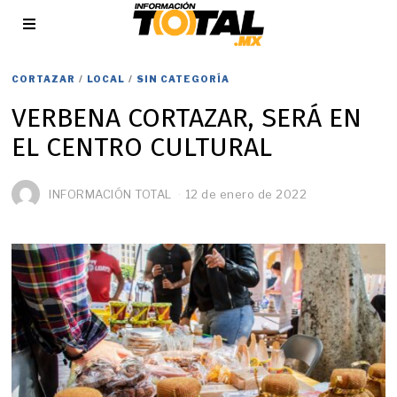
CORTAZAR
/
LOCAL
/
SIN CATEGORÍA
VERBENA CORTAZAR, SERÁ EN
EL CENTRO CULTURAL
INFORMACIÓN TOTAL
12 de enero de 2022
1
3
d
e
e
n
e
r
o
d
e
2
0