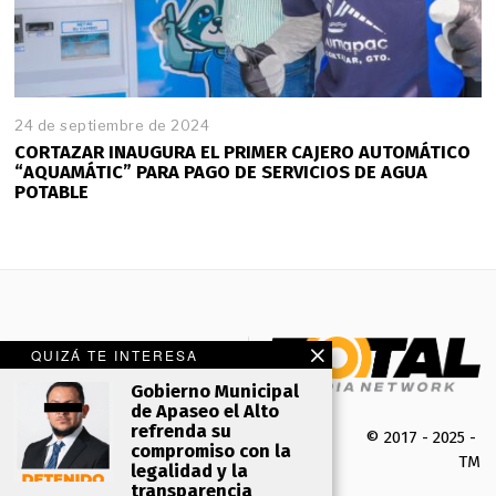
24 de septiembre de 2024
2
4
CORTAZAR INAUGURA EL PRIMER CAJERO AUTOMÁTICO
d
“AQUAMÁTIC” PARA PAGO DE SERVICIOS DE AGUA
e
POTABLE
s
e
p
t
i
e
m
b
QUIZÁ TE INTERESA
r
e
Gobierno Municipal
d
de Apaseo el Alto
e
refrenda su
© 2017 - 2025 -
2
compromiso con la
TMK 
0
legalidad y la
2
transparencia