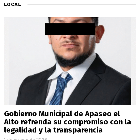
o
o
LOCAL
d
d
e
e
2
2
0
0
2
2
6
6
Gobierno Municipal de Apaseo el
Alto refrenda su compromiso con la
legalidad y la transparencia
1 de agosto de 2026
1