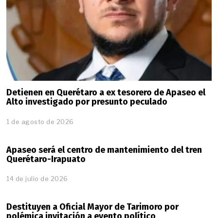
0
2
6
Detienen en Querétaro a ex tesorero de Apaseo el
Alto investigado por presunto peculado
1 de agosto de 2026
Apaseo será el centro de mantenimiento del tren
Querétaro-Irapuato
14 de julio de 2026
Destituyen a Oficial Mayor de Tarimoro por
polémica invitación a evento político