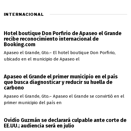
b
e
r
m
e
b
INTERNACIONAL
r
r
o
e
d
d
e
Hotel boutique Don Porfirio de Apaseo el Grande
e
2
recibe reconocimiento internacional de
2
0
0
Booking.com
2
2
Apaseo el Grande, Gto.– El hotel boutique Don Porfirio,
6
5
ubicado en el municipio de Apaseo el
Apaseo el Grande el primer municipio en el país
que busca diagnosticar y reducir su huella de
carbono
Apaseo el Grande, Gto.– Apaseo el Grande se convirtió en el
primer municipio del país en
Ovidio Guzmán se declarará culpable ante corte de
EE.UU.; audiencia será en julio