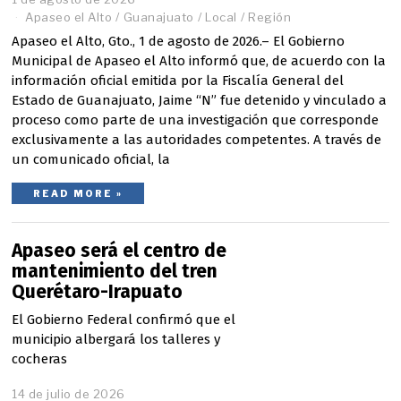
d
Apaseo el Alto
/
Guanajuato
/
Local
/
Región
e
Apaseo el Alto, Gto., 1 de agosto de 2026.– El Gobierno
a
Municipal de Apaseo el Alto informó que, de acuerdo con la
g
o
información oficial emitida por la Fiscalía General del
s
Estado de Guanajuato, Jaime “N” fue detenido y vinculado a
t
proceso como parte de una investigación que corresponde
o
exclusivamente a las autoridades competentes. A través de
d
un comunicado oficial, la
e
2
0
READ MORE »
2
6
Apaseo será el centro de
mantenimiento del tren
Querétaro-Irapuato
El Gobierno Federal confirmó que el
municipio albergará los talleres y
cocheras
14 de julio de 2026