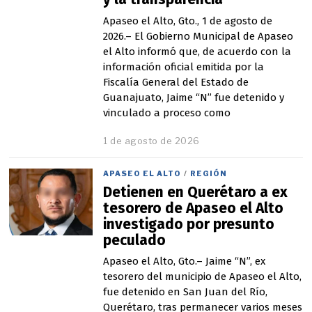
Apaseo el Alto, Gto., 1 de agosto de
2026.– El Gobierno Municipal de Apaseo
el Alto informó que, de acuerdo con la
información oficial emitida por la
Fiscalía General del Estado de
Guanajuato, Jaime “N” fue detenido y
vinculado a proceso como
1 de agosto de 2026
1
d
e
APASEO EL ALTO
/
REGIÓN
a
Detienen en Querétaro a ex
g
o
tesorero de Apaseo el Alto
s
investigado por presunto
t
peculado
o
d
Apaseo el Alto, Gto.– Jaime “N”, ex
e
tesorero del municipio de Apaseo el Alto,
2
0
fue detenido en San Juan del Río,
2
Querétaro, tras permanecer varios meses