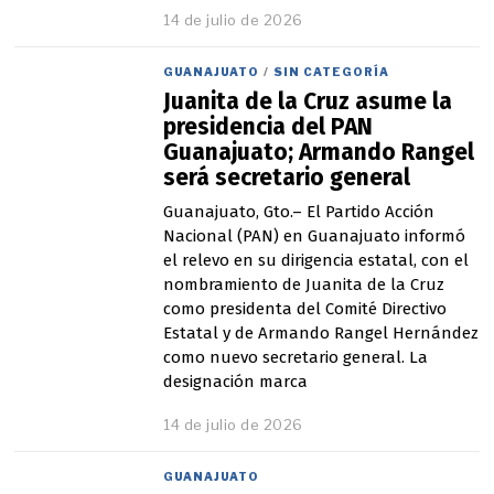
14 de julio de 2026
GUANAJUATO
/
SIN CATEGORÍA
Juanita de la Cruz asume la
presidencia del PAN
Guanajuato; Armando Rangel
será secretario general
Guanajuato, Gto.– El Partido Acción
Nacional (PAN) en Guanajuato informó
el relevo en su dirigencia estatal, con el
nombramiento de Juanita de la Cruz
como presidenta del Comité Directivo
Estatal y de Armando Rangel Hernández
como nuevo secretario general. La
designación marca
14 de julio de 2026
1
4
d
GUANAJUATO
e