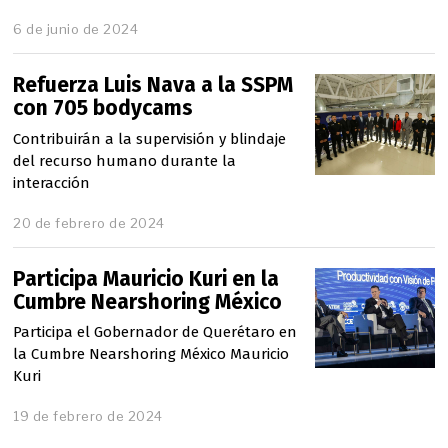
6 de junio de 2024
Refuerza Luis Nava a la SSPM
con 705 bodycams
Contribuirán a la supervisión y blindaje
del recurso humano durante la
interacción
20 de febrero de 2024
Participa Mauricio Kuri en la
Cumbre Nearshoring México
Participa el Gobernador de Querétaro en
la Cumbre Nearshoring México Mauricio
Kuri
19 de febrero de 2024
2
0