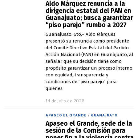
Aldo Márquez renuncia a la
j
u
dirigencia estatal del PAN en
l
Guanajuato; busca garantizar
i
“piso parejo” rumbo a 2027
o
d
Guanajuato, Gto.– Aldo Márquez
e
presentó su renuncia como presidente
2
0
del Comité Directivo Estatal del Partido
2
Acción Nacional (PAN) en Guanajuato, al
6
señalar que su decisión tiene como
propósito garantizar un proceso interno
con equidad, transparencia y
condiciones de “piso parejo” para
quienes
14 de julio de 2026
APASEO EL GRANDE
/
GUANAJUATO
Apaseo el Grande, sede de la
sesión de la Comisión para
poner fin a la violencia contra