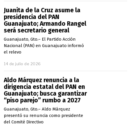
6
Juanita de la Cruz asume la
presidencia del PAN
Guanajuato; Armando Rangel
será secretario general
Guanajuato, Gto.– El Partido Acción
Nacional (PAN) en Guanajuato informó
el relevo
14 de julio de 2026
1
4
d
Aldo Márquez renuncia a la
e
j
dirigencia estatal del PAN en
u
Guanajuato; busca garantizar
l
“piso parejo” rumbo a 2027
i
o
Guanajuato, Gto.– Aldo Márquez
d
presentó su renuncia como presidente
e
2
del Comité Directivo
0