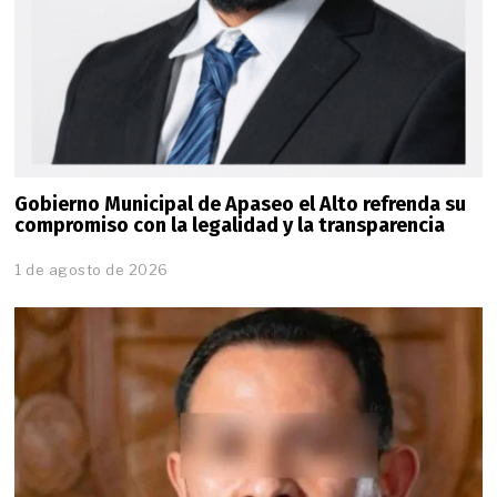
Gobierno Municipal de Apaseo el Alto refrenda su
compromiso con la legalidad y la transparencia
1 de agosto de 2026
1
d
e
a
g
o
s
t
o
d
e
2