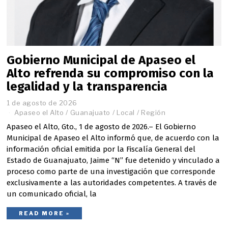
Gobierno Municipal de Apaseo el
Alto refrenda su compromiso con la
legalidad y la transparencia
1 de agosto de 2026
1
d
Apaseo el Alto
/
Guanajuato
/
Local
/
Región
e
Apaseo el Alto, Gto., 1 de agosto de 2026.– El Gobierno
a
Municipal de Apaseo el Alto informó que, de acuerdo con la
g
o
información oficial emitida por la Fiscalía General del
s
Estado de Guanajuato, Jaime “N” fue detenido y vinculado a
t
proceso como parte de una investigación que corresponde
o
exclusivamente a las autoridades competentes. A través de
d
un comunicado oficial, la
e
2
0
READ MORE »
2