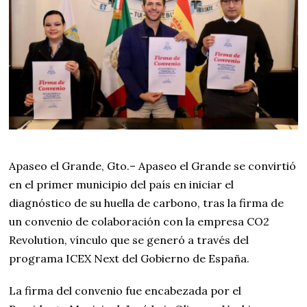
r
o
d
e
2
0
2
6
Apaseo el Grande, Gto.– Apaseo el Grande se convirtió
en el primer municipio del país en iniciar el
diagnóstico de su huella de carbono, tras la firma de
un convenio de colaboración con la empresa CO2
Revolution, vínculo que se generó a través del
programa ICEX Next del Gobierno de España.
La firma del convenio fue encabezada por el