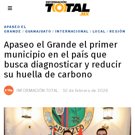
APASEO EL
GRANDE
/
GUANAJUATO
/
INTERNACIONAL
/
LOCAL
/
REGIÓN
Apaseo el Grande el primer
municipio en el país que
busca diagnosticar y reducir
su huella de carbono
INFORMACIÓN TOTAL
10 de febrero de 2026
1
1
d
e
f
e
b
r
e