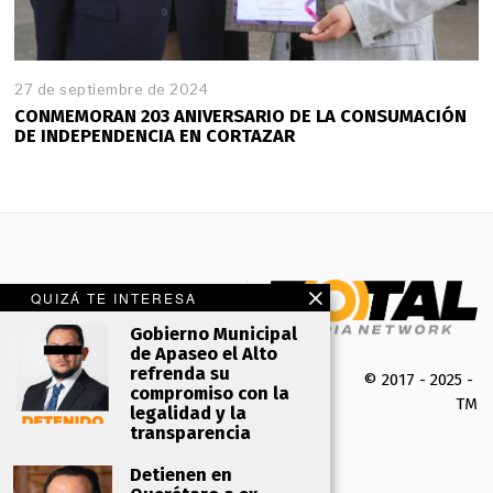
27 de septiembre de 2024
CONMEMORAN 203 ANIVERSARIO DE LA CONSUMACIÓN
DE INDEPENDENCIA EN CORTAZAR
QUIZÁ TE INTERESA
Gobierno Municipal
de Apaseo el Alto
refrenda su
© 2017 - 2025 -
compromiso con la
TMK 
legalidad y la
transparencia
Detienen en