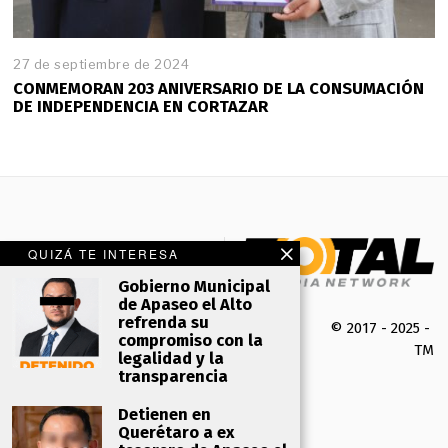
27 de septiembre de 2024
CONMEMORAN 203 ANIVERSARIO DE LA CONSUMACIÓN
DE INDEPENDENCIA EN CORTAZAR
QUIZÁ TE INTERESA
Gobierno Municipal
de Apaseo el Alto
refrenda su
© 2017 - 2025 -
compromiso con la
TMK 
legalidad y la
transparencia
Detienen en
Querétaro a ex