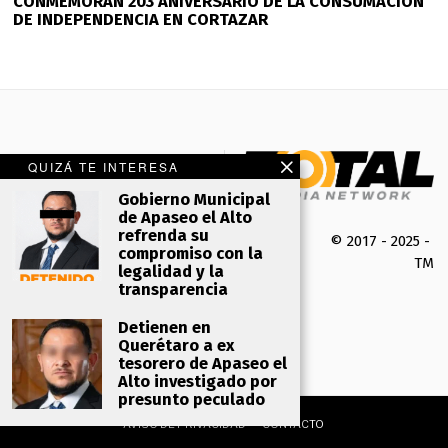
CONMEMORAN 203 ANIVERSARIO DE LA CONSUMACIÓN
DE INDEPENDENCIA EN CORTAZAR
QUIZÁ TE INTERESA
Gobierno Municipal
de Apaseo el Alto
refrenda su
© 2017 - 2025 -
compromiso con la
TMK 
legalidad y la
transparencia
Detienen en
Querétaro a ex
tesorero de Apaseo el
Alto investigado por
presunto peculado
AVISO DE PRIVACIDAD
CONTACTO