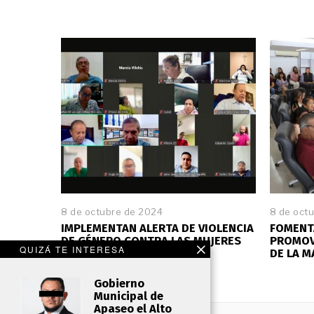
8 de octubre de 2024
8 de oct
IMPLEMENTAN ALERTA DE VIOLENCIA
FOMENT
DE GÉNERO CONTRA LAS MUJERES
PROMOV
QUIZÁ TE INTERESA
EN CORTAZAR
DE LA M
Gobierno
Municipal de
Apaseo el Alto