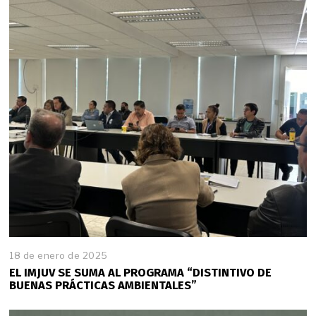
n
e
r
o
d
e
2
0
2
5
18 de enero de 2025
EL IMJUV SE SUMA AL PROGRAMA “DISTINTIVO DE
BUENAS PRÁCTICAS AMBIENTALES”