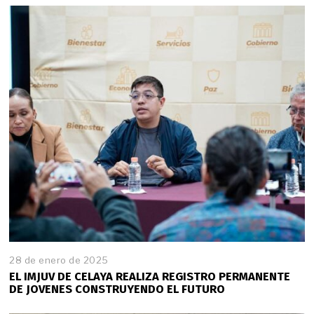
e
n
e
r
o
d
e
2
0
2
5
28 de enero de 2025
2
8
EL IMJUV DE CELAYA REALIZA REGISTRO PERMANENTE
d
DE JOVENES CONSTRUYENDO EL FUTURO
e
e