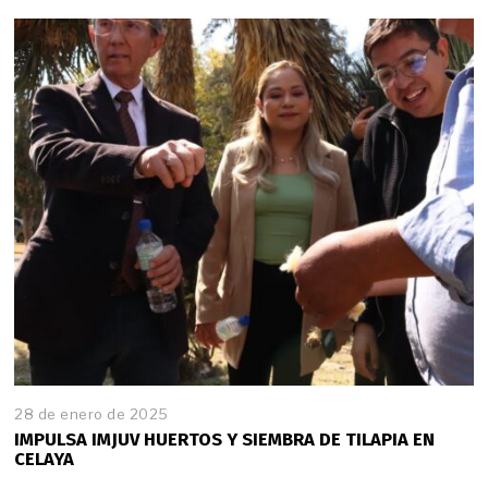
28 de enero de 2025
2
8
IMPULSA IMJUV HUERTOS Y SIEMBRA DE TILAPIA EN
d
CELAYA
e