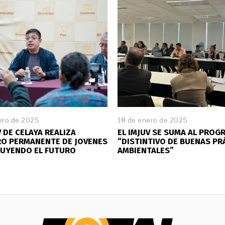
ero de 2025
2
18 de enero de 2025
8
V DE CELAYA REALIZA
EL IMJUV SE SUMA AL PROG
d
RO PERMANENTE DE JOVENES
“DISTINTIVO DE BUENAS PR
e
UYENDO EL FUTURO
AMBIENTALES”
e
n
e
r
o
d
e
2