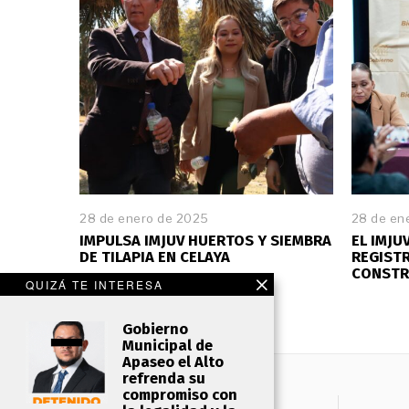
28 de enero de 2025
2
28 de en
8
IMPULSA IMJUV HUERTOS Y SIEMBRA
EL IMJU
d
DE TILAPIA EN CELAYA
REGIST
e
CONSTR
e
QUIZÁ TE INTERESA
n
e
Gobierno
r
Municipal de
o
Apaseo el Alto
d
refrenda su
e
compromiso con
2