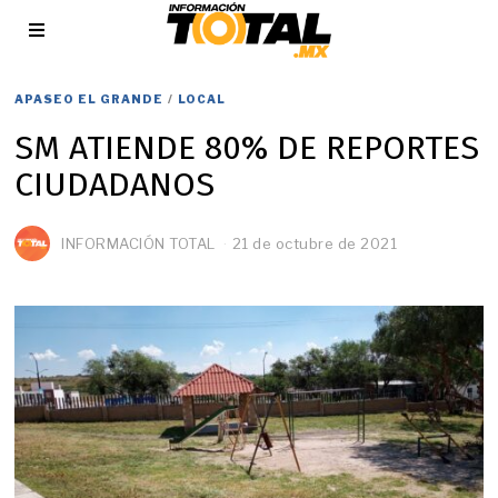
APASEO EL GRANDE
/
LOCAL
SM ATIENDE 80% DE REPORTES
CIUDADANOS
INFORMACIÓN TOTAL
21 de octubre de 2021
2
6
d
e
o
c
t
u
b
r
e
d
e