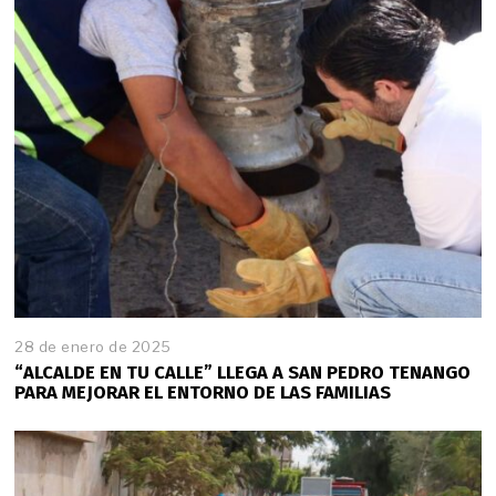
28 de enero de 2025
2
8
“ALCALDE EN TU CALLE” LLEGA A SAN PEDRO TENANGO
d
PARA MEJORAR EL ENTORNO DE LAS FAMILIAS
e
e
n
e
r