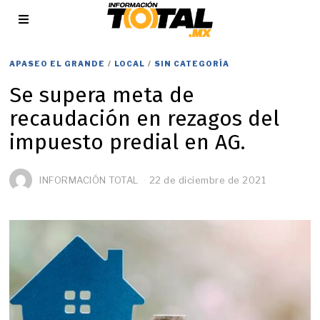
APASEO EL GRANDE
/
LOCAL
/
SIN CATEGORÍA
Se supera meta de
recaudación en rezagos del
impuesto predial en AG.
INFORMACIÓN TOTAL
22 de diciembre de 2021
8
d
e
e
n
e
r
o
d
e
2