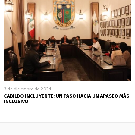
3 de diciembre de 2024
3
d
CABILDO INCLUYENTE: UN PASO HACIA UN APASEO MÁS
e
INCLUSIVO
d
i
c
i
e
m