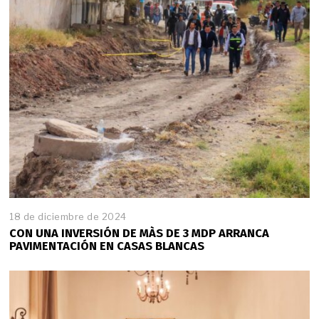
o
d
e
2
0
2
5
18 de diciembre de 2024
CON UNA INVERSIÓN DE MÀS DE 3 MDP ARRANCA
PAVIMENTACIÓN EN CASAS BLANCAS