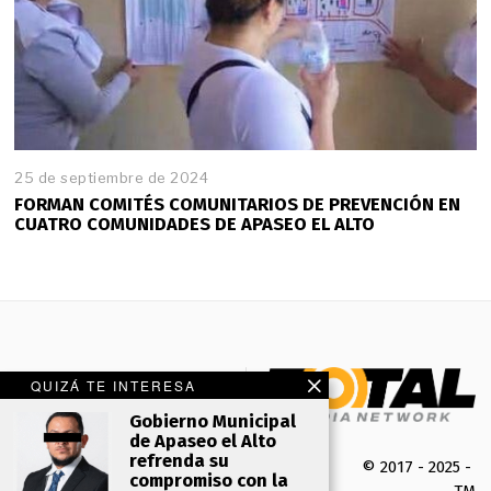
25 de septiembre de 2024
FORMAN COMITÉS COMUNITARIOS DE PREVENCIÓN EN
CUATRO COMUNIDADES DE APASEO EL ALTO
QUIZÁ TE INTERESA
Gobierno Municipal
de Apaseo el Alto
refrenda su
© 2017 - 2025 -
compromiso con la
TMK 