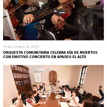
e
2
0
2
4
31 de octubre de 2024
3
1
ORQUESTA COMUNITARIA CELEBRA DÍA DE MUERTOS
d
CON EMOTIVO CONCIERTO EN APASEO EL ALTO
e
o
c
t
u
b
r
e
d
e
2
0