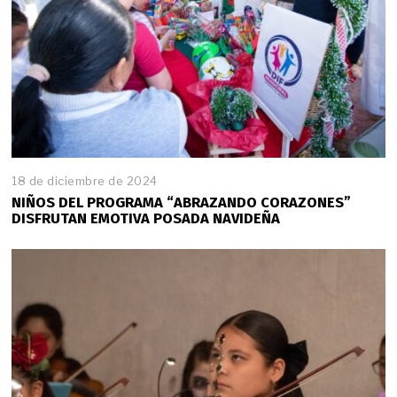
18 de diciembre de 2024
1
8
NIÑOS DEL PROGRAMA “ABRAZANDO CORAZONES”
d
DISFRUTAN EMOTIVA POSADA NAVIDEÑA
e
d
i
c
i
e
m
b
r
e
d