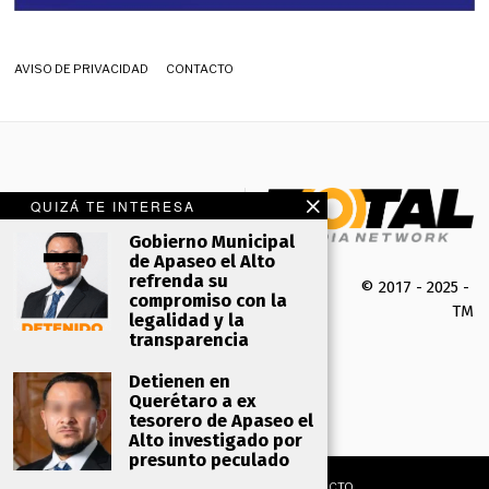
AVISO DE PRIVACIDAD
CONTACTO
QUIZÁ TE INTERESA
Gobierno Municipal
de Apaseo el Alto
refrenda su
© 2017 - 2025 -
compromiso con la
TMK 
legalidad y la
transparencia
Detienen en
Querétaro a ex
tesorero de Apaseo el
Alto investigado por
presunto peculado
AVISO DE PRIVACIDAD
CONTACTO