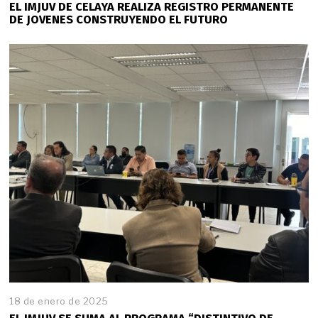
8
EL IMJUV DE CELAYA REALIZA REGISTRO PERMANENTE
d
DE JOVENES CONSTRUYENDO EL FUTURO
e
e
n
e
r
o
d
e
2
0
2
5
18 de enero de 2025