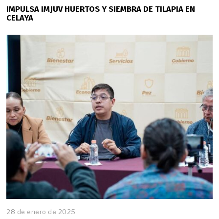
8
IMPULSA IMJUV HUERTOS Y SIEMBRA DE TILAPIA EN
d
CELAYA
e
e
n
e
r
o
d
e
2
0
2
5
28 de enero de 2025
2