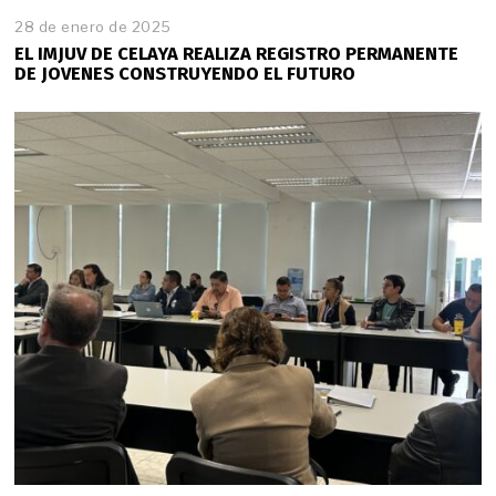
28 de enero de 2025
2
8
EL IMJUV DE CELAYA REALIZA REGISTRO PERMANENTE
d
DE JOVENES CONSTRUYENDO EL FUTURO
e
e
n
e
r
o
d
e
2
0
2
5