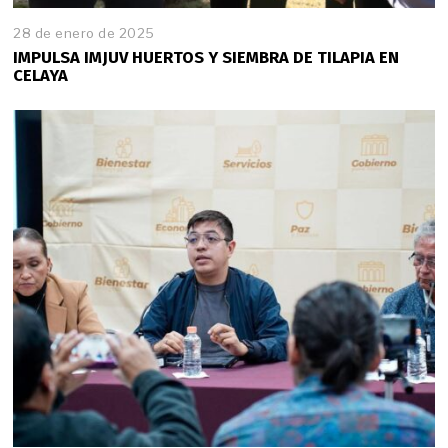
28 de enero de 2025
2
8
IMPULSA IMJUV HUERTOS Y SIEMBRA DE TILAPIA EN
d
CELAYA
e
e
n
e
r
o
d
e
2
0
2
5