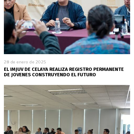
2
5
28 de enero de 2025
2
8
EL IMJUV DE CELAYA REALIZA REGISTRO PERMANENTE
d
DE JOVENES CONSTRUYENDO EL FUTURO
e
e
n
e
r
o
d
e
2
0
2