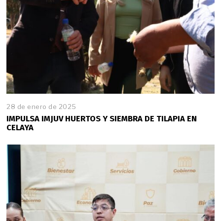
28 de enero de 2025
2
8
IMPULSA IMJUV HUERTOS Y SIEMBRA DE TILAPIA EN
d
CELAYA
e
e
n
e
r
o
d
e
2
0