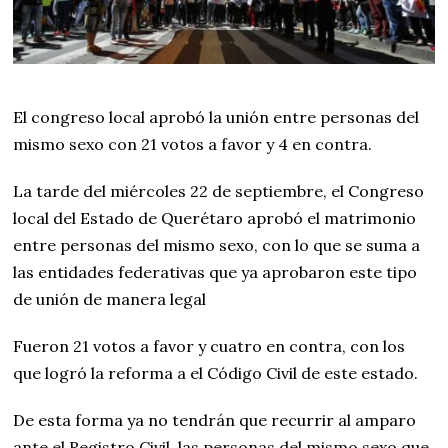
e
d
e
2
0
2
1
El congreso local aprobó la unión entre personas del
mismo sexo con 21 votos a favor y 4 en contra.
La tarde del miércoles 22 de septiembre, el Congreso
local del Estado de Querétaro aprobó el matrimonio
entre personas del mismo sexo, con lo que se suma a
las entidades federativas que ya aprobaron este tipo
de unión de manera legal
Fueron 21 votos a favor y cuatro en contra, con los
que logró la reforma a el Código Civil de este estado.
De esta forma ya no tendrán que recurrir al amparo
ante el Registro Civil, las personas del mismo sexo que