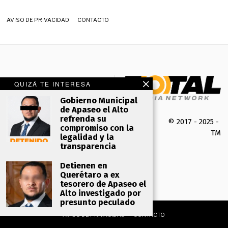
AVISO DE PRIVACIDAD
CONTACTO
QUIZÁ TE INTERESA
Gobierno Municipal
de Apaseo el Alto
refrenda su
© 2017 - 2025 -
compromiso con la
TMK 
legalidad y la
transparencia
Detienen en
Querétaro a ex
tesorero de Apaseo el
Alto investigado por
presunto peculado
AVISO DE PRIVACIDAD
CONTACTO