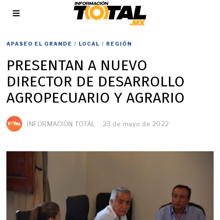
APASEO EL GRANDE
/
LOCAL
/
REGIÓN
PRESENTAN A NUEVO
DIRECTOR DE DESARROLLO
AGROPECUARIO Y AGRARIO
INFORMACIÓN TOTAL
23 de mayo de 2022
2
4
d
e
m
a
y
o
d
e
2