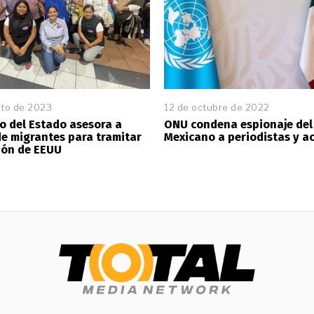
sto de 2023
12 de octubre de 2022
1
2
o del Estado asesora a
ONU condena espionaje del 
d
de migrantes para tramitar
Mexicano a periodistas y ac
e
ión de EEUU
o
c
t
u
b
r
e
d
e
2
0
2
2