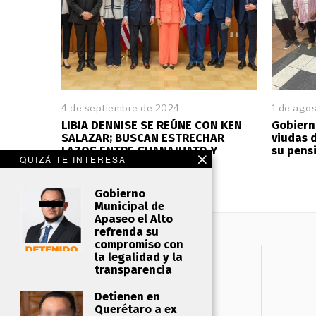
4 de septiembre de 2024
1 de ago
LIBIA DENNISE SE REÚNE CON KEN
Gobiern
SALAZAR; BUSCAN ESTRECHAR
viudas 
LAZOS ENTRE GUANAJUATO Y
su pens
QUIZÁ TE INTERESA
ESTADOS UNIDOS
Gobierno
Municipal de
Apaseo el Alto
refrenda su
compromiso con
la legalidad y la
transparencia
Detienen en
Querétaro a ex