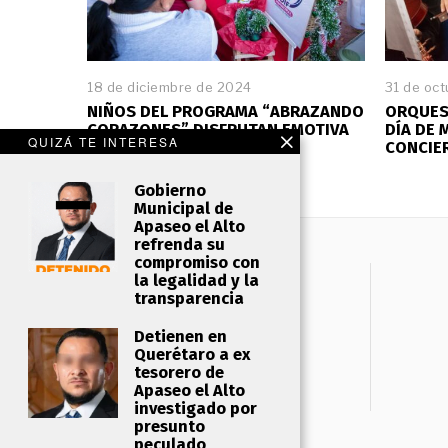
18 de diciembre de 2024
1
31 de oc
8
NIÑOS DEL PROGRAMA “ABRAZANDO
ORQUES
d
CORAZONES” DISFRUTAN EMOTIVA
DÍA DE
e
QUIZÁ TE INTERESA
POSADA NAVIDEÑA
CONCIER
d
i
Gobierno
c
Municipal de
i
Apaseo el Alto
e
refrenda su
m
compromiso con
b
la legalidad y la
r
transparencia
e
d
Detienen en
e
Querétaro a ex
2
tesorero de
0
Apaseo el Alto
2
investigado por
4
presunto
peculado