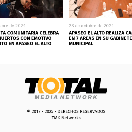
tubre de 2024
3
23 de octubre de 2024
1
TA COMUNITARIA CELEBRA
APASEO EL ALTO REALIZA C
d
 MUERTOS CON EMOTIVO
EN 7 AREAS EN SU GABINETE
e
TO EN APASEO EL ALTO
MUNICIPAL
o
c
t
u
b
r
e
d
e
2
0
2
4
© 2017 - 2025 - DERECHOS RESERVADOS
TMK Networks