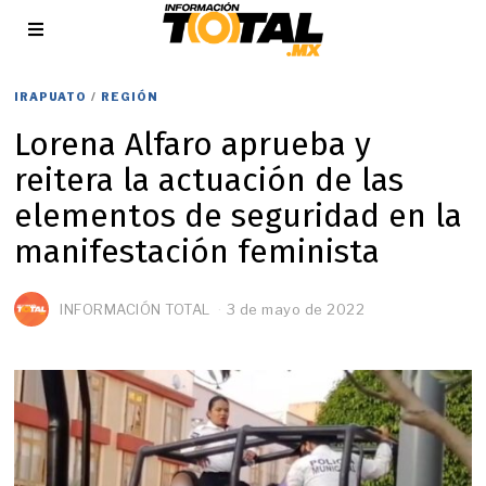
IRAPUATO
/
REGIÓN
Lorena Alfaro aprueba y
reitera la actuación de las
elementos de seguridad en la
manifestación feminista
INFORMACIÓN TOTAL
3 de mayo de 2022
3
d
e
m
a
y
o
d
e
2