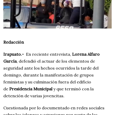
0
2
2
Redacción
Irapuato.-
En reciente entrevista,
Lorena Alfaro
García
, defendió el actuar de los elementos de
seguridad ante los hechos ocurridos la tarde del
domingo, durante la manifestación de grupos
feministas y su culminación fuera del edificio
de
Presidencia Municipal
y que terminó con la
detención de varias jovencitas.
Cuestionada por lo documentado en redes sociales
sobre los jaloneos y agresiones por parte de las