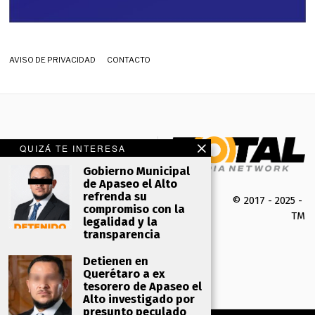
AVISO DE PRIVACIDAD
CONTACTO
QUIZÁ TE INTERESA
Gobierno Municipal
de Apaseo el Alto
refrenda su
© 2017 - 2025 -
compromiso con la
TMK 
legalidad y la
transparencia
Detienen en
Querétaro a ex
tesorero de Apaseo el
Alto investigado por
presunto peculado