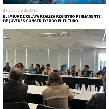
28 de enero de 2025
2
8
EL IMJUV DE CELAYA REALIZA REGISTRO PERMANENTE
d
DE JOVENES CONSTRUYENDO EL FUTURO
e
e
n
e
r
o
d
e
2
0
2
5