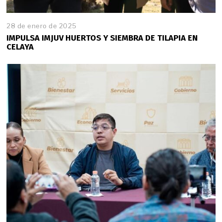
28 de enero de 2025
2
8
IMPULSA IMJUV HUERTOS Y SIEMBRA DE TILAPIA EN
d
CELAYA
e
e
n
e
r
o
d
e
2
0
2
5