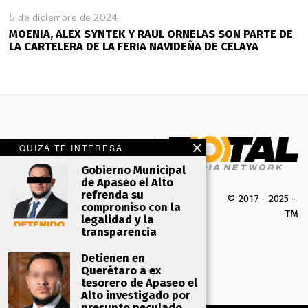
5 de diciembre de 2024
MOENIA, ALEX SYNTEK Y RAUL ORNELAS SON PARTE DE
LA CARTELERA DE LA FERIA NAVIDEÑA DE CELAYA
QUIZÁ TE INTERESA
Gobierno Municipal
de Apaseo el Alto
refrenda su
© 2017 - 2025 -
compromiso con la
TMK 
legalidad y la
transparencia
Detienen en
Querétaro a ex
tesorero de Apaseo el
Alto investigado por
presunto peculado