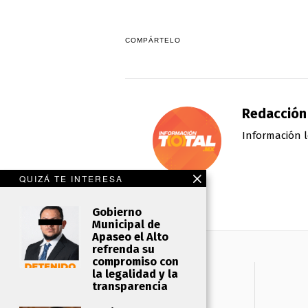
COMPÁRTELO
Redacción
Información l
QUIZÁ TE INTERESA
Gobierno
Municipal de
Apaseo el Alto
refrenda su
compromiso con
la legalidad y la
transparencia