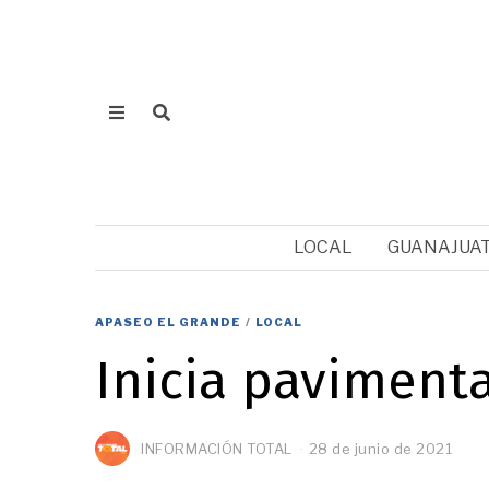
LOCAL
GUANAJUA
APASEO EL GRANDE
/
LOCAL
Inicia paviment
INFORMACIÓN TOTAL
28 de junio de 2021
2
8
d