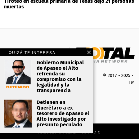
Tiroteo en escuela primaria de Texas dejó 21 personas
muertas
QUIZÁ TE INTERESA
Gobierno Municipal
de Apaseo el Alto
refrenda su
© 2017 - 2025 -
compromiso con la
TMK 
legalidad y la
transparencia
Detienen en
Querétaro a ex
tesorero de Apaseo el
Alto investigado por
presunto peculado
AVISO DE PRIVACIDAD
CONTACTO