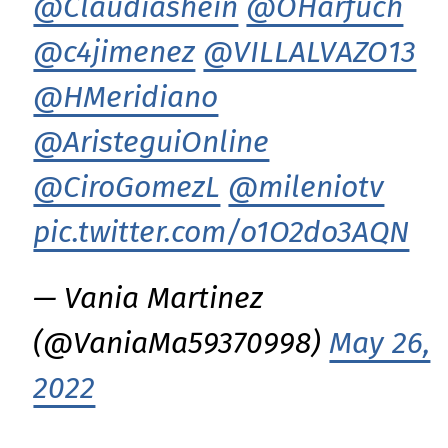
@Claudiashein
@OHarfuch
@c4jimenez
@VILLALVAZO13
@HMeridiano
@AristeguiOnline
@CiroGomezL
@mileniotv
pic.twitter.com/o1O2do3AQN
— Vania Martinez
(@VaniaMa59370998)
May 26,
2022