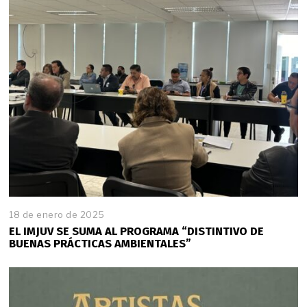
o
d
e
2
0
2
5
18 de enero de 2025
EL IMJUV SE SUMA AL PROGRAMA “DISTINTIVO DE
BUENAS PRÁCTICAS AMBIENTALES”