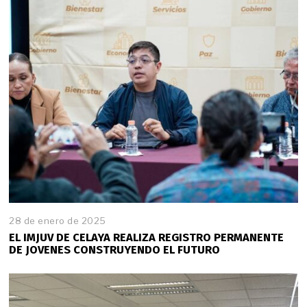
r
o
d
e
2
0
2
5
28 de enero de 2025
2
8
EL IMJUV DE CELAYA REALIZA REGISTRO PERMANENTE
d
DE JOVENES CONSTRUYENDO EL FUTURO
e
e
n
e
r