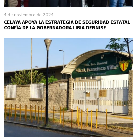
4 de noviembre de 2024
4
d
CELAYA APOYA LA ESTRATEGIA DE SEGURIDAD ESTATAL
e
CONFÍA DE LA GOBERNADORA LIBIA DENNISE
n
o
v
i
e
m
b
r
e
d
e
2
0
2
4