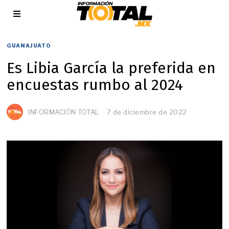
GUANAJUATO
Es Libia García la preferida en
encuestas rumbo al 2024
INFORMACIÓN TOTAL
7 de diciembre de 2022
7
d
e
d
i
c
i
e
m
b
r
e
d