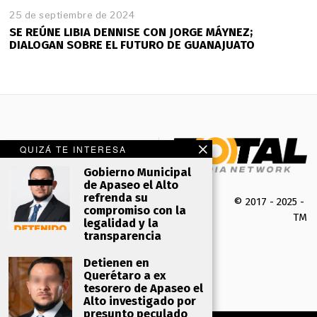
25 de septiembre de 2024
SE REÚNE LIBIA DENNISE CON JORGE MÁYNEZ;
DIALOGAN SOBRE EL FUTURO DE GUANAJUATO
QUIZÁ TE INTERESA
Gobierno Municipal
de Apaseo el Alto
refrenda su
© 2017 - 2025 -
compromiso con la
TMK 
legalidad y la
transparencia
Detienen en
Querétaro a ex
tesorero de Apaseo el
Alto investigado por
presunto peculado