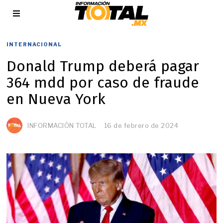
INTERNACIONAL
Donald Trump deberá pagar
364 mdd por caso de fraude
en Nueva York
INFORMACIÓN TOTAL
16 de febrero de 2024
2
0
d
e
f
e
b
r
e
r
o