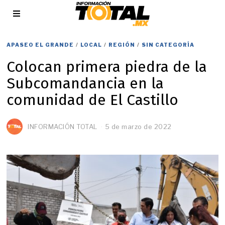
APASEO EL GRANDE
/
LOCAL
/
REGIÓN
/
SIN CATEGORÍA
Colocan primera piedra de la
Subcomandancia en la
comunidad de El Castillo
INFORMACIÓN TOTAL
5 de marzo de 2022
5
d
e
m
a
y
o
d
e
2
0