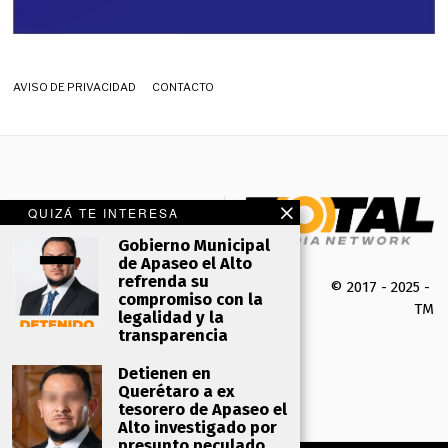
AVISO DE PRIVACIDAD
CONTACTO
QUIZÁ TE INTERESA
Gobierno Municipal
de Apaseo el Alto
refrenda su
© 2017 - 2025 -
compromiso con la
TMK 
legalidad y la
transparencia
Detienen en
Querétaro a ex
tesorero de Apaseo el
Alto investigado por
presunto peculado