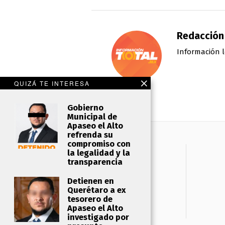
Redacción
Información l
QUIZÁ TE INTERESA
Gobierno
Municipal de
Apaseo el Alto
refrenda su
compromiso con
la legalidad y la
transparencia
Detienen en
Querétaro a ex
tesorero de
Apaseo el Alto
investigado por