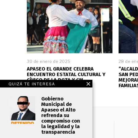
30 de enero de 2025
28 de en
APASEO EL GRANDE CELEBRA
“ALCALD
ENCUENTRO ESTATAL CULTURAL Y
SAN PE
CÍVICO DE LA DGTA Y CM
MEJORAR
QUIZÁ TE INTERESA
FAMILIA
Gobierno
Municipal de
Apaseo el Alto
refrenda su
compromiso con
la legalidad y la
transparencia