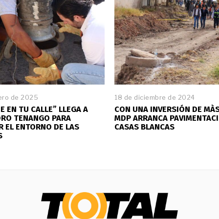
ero de 2025
2
18 de diciembre de 2024
8
E EN TU CALLE” LLEGA A
CON UNA INVERSIÓN DE MÀS
d
DRO TENANGO PARA
MDP ARRANCA PAVIMENTACI
e
 EL ENTORNO DE LAS
CASAS BLANCAS
e
S
n
e
r
o
d
e
2
0
2