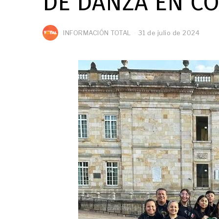
DE DANZA EN C
INFORMACIÓN TOTAL
31 de julio de 2024
3
1
d
e
j
u
l
i
o
d
e
2
0
2
4