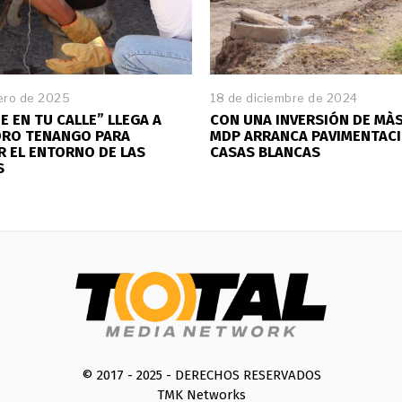
ero de 2025
2
18 de diciembre de 2024
8
E EN TU CALLE” LLEGA A
CON UNA INVERSIÓN DE MÀS
d
DRO TENANGO PARA
MDP ARRANCA PAVIMENTACI
e
 EL ENTORNO DE LAS
CASAS BLANCAS
e
S
n
e
r
o
d
e
2
0
2
5
© 2017 - 2025 - DERECHOS RESERVADOS
TMK Networks