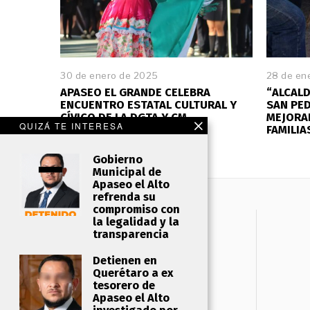
30 de enero de 2025
28 de en
APASEO EL GRANDE CELEBRA
“ALCALD
ENCUENTRO ESTATAL CULTURAL Y
SAN PE
CÍVICO DE LA DGTA Y CM
MEJORAR
QUIZÁ TE INTERESA
FAMILIA
Gobierno
Municipal de
Apaseo el Alto
refrenda su
compromiso con
la legalidad y la
transparencia
Detienen en
Querétaro a ex
tesorero de
Apaseo el Alto