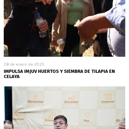
28 de enero de 2025
2
8
IMPULSA IMJUV HUERTOS Y SIEMBRA DE TILAPIA EN
d
CELAYA
e
e
n
e
r
o
d
e
2
0