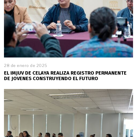
2
5
28 de enero de 2025
2
8
EL IMJUV DE CELAYA REALIZA REGISTRO PERMANENTE
d
DE JOVENES CONSTRUYENDO EL FUTURO
e
e
n
e
r
o
d
e
2
0
2