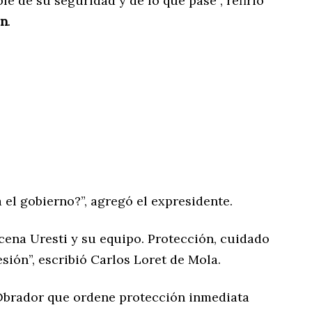
 de su seguridad y de lo que pase”, refirió
ón
.
 el gobierno?”, agregó el expresidente.
cena Uresti y su equipo. Protección, cuidado
esión”, escribió Carlos Loret de Mola.
 Obrador que ordene protección inmediata