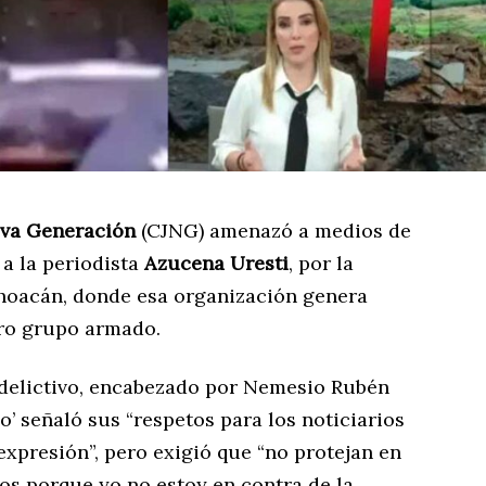
eva Generación
(CJNG) amenazó a medios de
a la periodista
Azucena Uresti
, por la
hoacán, donde esa organización genera
tro grupo armado.
o delictivo, encabezado por Nemesio Rubén
’ señaló sus “respetos para los noticiarios
 expresión”, pero exigió que “no protejan en
jos porque yo no estoy en contra de la