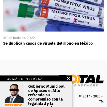
30 de junio de 2022
Se duplican casos de viruela del mono en México
QUIZÁ TE INTERESA
Gobierno Municipal
de Apaseo el Alto
refrenda su
© 2017 - 2025 -
compromiso con la
TMK 
legalidad y la