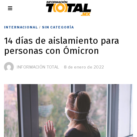
INTERNACIONAL
/
SIN CATEGORÍA
14 días de aislamiento para
personas con Ómicron
INFORMACIÓN TOTAL
8 de enero de 2022
8
d
e
e
n
e
r
o
d
e
2
0
2